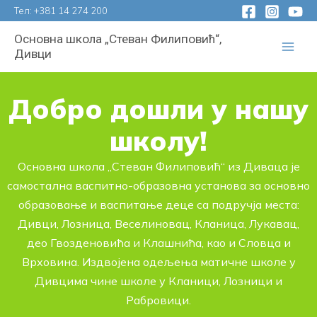
Пређи
Тел:
+381 14 274 200
на
Основна школа „Стеван Филиповић“,
садржај
Дивци
Добро дошли у нашу
школу!
Основна школа „Стеван Филиповић“ из Диваца је
самостална васпитно-образовна установа за основно
образовање и васпитање деце са подручја места:
Дивци, Лозница, Веселиновац, Кланица, Лукавац,
део Гвозденовића и Клашнића, као и Словца и
Врховина. Издвојена одељења матичне школе у
Дивцима чине школе у Кланици, Лозници и
Рабровици.