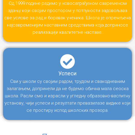
Од 1999.године радимо у новосаграђеном савременом
здању који својим простором у потпуности задовољава
све услове за рад и боравак ученика. Школа је опремљена
најсавременијим наставним средствима која доприносе
реализацији квалитетне наставе.
Успеси
Сви у школи су својим радом, трудом и свакодневним
залагањем, допринели да не будемо обична мала сеоска
школа. Расли смо и израсли у угледну образовно-васпитну
установу, чији успеси и резултати превазилазе видике који
се простиру испод школских прозора.