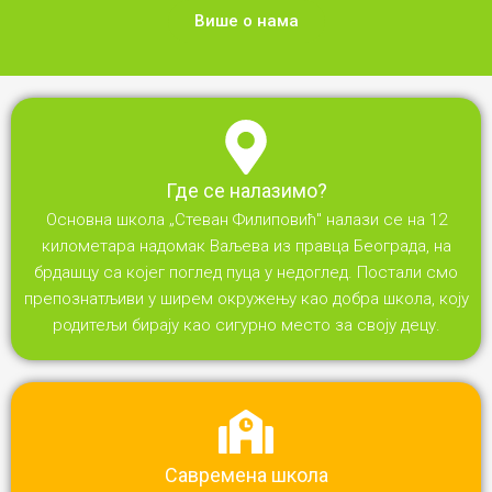
Више о нама
Где се налазимо?
Основна школа „Стеван Филиповић" налази се на 12
километара надомак Ваљева из правца Београда, на
брдашцу са којег поглед пуца у недоглед. Постали смо
препознатљиви у ширем окружењу као добра школа, коју
родитељи бирају као сигурно место за своју децу.
Савремена школа