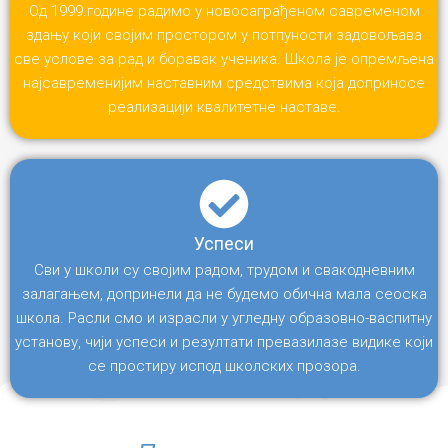
Од 1999.године радимо у новосаграђеном савременом
здању који својим простором у потпуности задовољава
све услове за рад и боравак ученика. Школа је опремљена
најсавременијим наставним средствима која доприносе
реализацији квалитетне наставе.
Успеси
Сви у школи су својим радом, трудом и свакодневним
залагањем, допринели да не будемо обична мала сеоска
школа. Расли смо и израсли у угледну образовно-васпитну
установу, чији успеси и резултати превазилазе видике који
се простиру испод школских прозора.