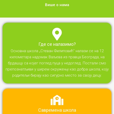
Више о нама
Где се налазимо?
Основна школа „Стеван Филиповић" налази се на 12
километара надомак Ваљева из правца Београда, на
брдашцу са којег поглед пуца у недоглед. Постали смо
препознатљиви у ширем окружењу као добра школа, коју
родитељи бирају као сигурно место за своју децу.
Савремена школа