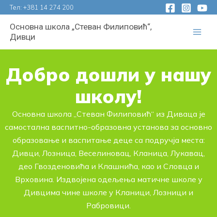
Пређи
Тел:
+381 14 274 200
на
Основна школа „Стеван Филиповић“,
садржај
Дивци
Добро дошли у нашу
школу!
Основна школа „Стеван Филиповић“ из Диваца је
самостална васпитно-образовна установа за основно
образовање и васпитање деце са подручја места:
Дивци, Лозница, Веселиновац, Кланица, Лукавац,
део Гвозденовића и Клашнића, као и Словца и
Врховина. Издвојена одељења матичне школе у
Дивцима чине школе у Кланици, Лозници и
Рабровици.